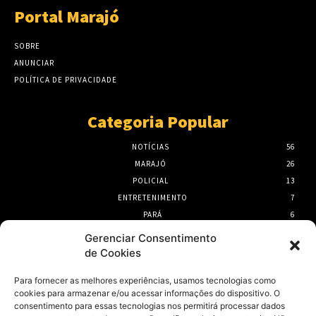
Portal Marajó
SOBRE
ANUNCIAR
POLÍTICA DE PRIVACIDADE
Categoria Popular
NOTÍCIAS
56
MARAJÓ
26
POLICIAL
13
ENTRETENIMENTO
7
PARÁ
6
PORTEL
6
Gerenciar Consentimento
de Cookies
- Publicidade -
Para fornecer as melhores experiências, usamos tecnologias como
cookies para armazenar e/ou acessar informações do dispositivo. O
consentimento para essas tecnologias nos permitirá processar dados