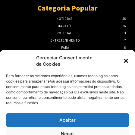
Categoria Popular
NOTÍCIAS
56
MARAJÓ
26
POLICIAL
13
ENTRETENIMENTO
7
PARÁ
6
PORTEL
6
Gerenciar Consentimento
de Cookies
- Publicidade -
Para fornecer as melhores experiências, usamos tecnologias como
cookies para armazenar e/ou acessar informações do dispositivo. O
consentimento para essas tecnologias nos permitirá processar dados
como comportamento de navegação ou IDs exclusivos neste site. Não
consentir ou retirar o consentimento pode afetar negativamente certos
recursos e funções.
Aceitar
Negar